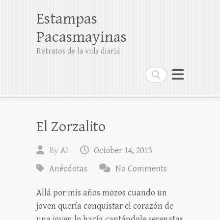
Estampas
Pacasmayinas
Retratos de la vida diaria
Search
El Zorzalito
By
AI
October 14, 2013
Anécdotas
No Comments
Allá por mis años mozos cuando un
joven quería conquistar el corazón de
una joven lo hacía cantándole serenatas