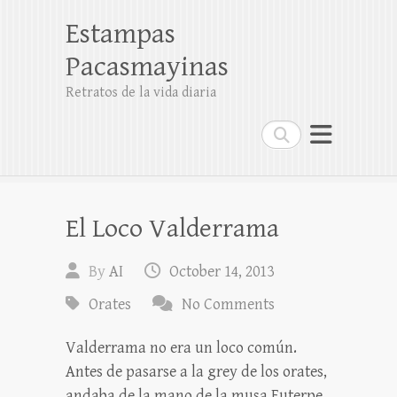
Estampas
Pacasmayinas
Retratos de la vida diaria
Search
El Loco Valderrama
By
AI
October 14, 2013
Orates
No Comments
Valderrama no era un loco común.
Antes de pasarse a la grey de los orates,
andaba de la mano de la musa Euterpe,