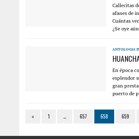
Callecitas d
afanes de i
Cuántas vec
¿Se oye aún
ANTOLOGIA I
HUANCH
En época co
esplendor su
gran prestan
puerto de p
«
1
…
657
658
659