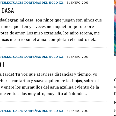
NTELECTUALES NORTEÑAS DEL SIGLO XX
31 ENERO, 2009
N CASA
idaalegran mi casa: son niños que juegan son niños que
 niños que ríen y a veces me inquietan; pero sobre
rotes de amor. Los miro extasiada, los miro serena, me
risas me arroban el alma: completan el cuadro del…
NTELECTUALES NORTEÑAS DEL SIGLO XX
31 ENERO, 2009
 I
a tarde! Tu voz que atraviesa distancias y tiempo, yo
harla cantarina y suave aquí entre las hojas, sobre el
 y entre los murmullos del agua azulina. ¡Viento de la
C
ame en tus alas muy alto, muy alto allá donde…
H
P
NTELECTUALES NORTEÑAS DEL SIGLO XX
31 ENERO, 2009