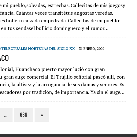
e mi pueblo,soleadas, estrechas. Callecitas de mis juegosy
nfancia. Cuántas veces transitétus angostas veredas.
es hollétu calzada empedrada. Callecitas de mi pueblo;
 en tus sendasel bullicio dominguero,y el rumor…
NTELECTUALES NORTEÑAS DEL SIGLO XX
31 ENERO, 2009
ACO
lonial, Huanchaco puerto mayor lució con gran
 gran auge comercial. El Trujillo señorial paseó allí, con
cia, la altivez y la arrogancia de sus damas y señores. Es
escadores por tradición, de importancia. Ya sin el auge…
…
666
»