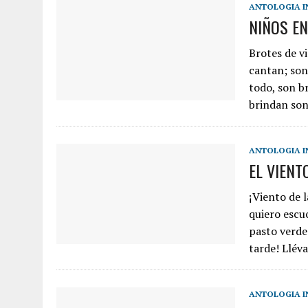
ANTOLOGIA I
NIÑOS E
Brotes de v
cantan; son
todo, son b
brindan son
ANTOLOGIA I
EL VIENTO
¡Viento de l
quiero escuc
pasto verde
tarde! Llév
ANTOLOGIA I