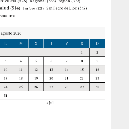
rovincia
(528)
Regional
(388)
región
(372)
Salud
(514)
San Pedro de Lloc
(347)
San José
(221)
rujillo
(194)
agosto 2026
L
M
X
J
V
S
D
1
2
3
4
5
6
7
8
9
10
11
12
13
14
15
16
17
18
19
20
21
22
23
24
25
26
27
28
29
30
31
« Jul