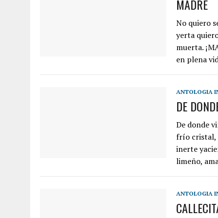
MADRE
No quiero s
yerta quier
muerta. ¡MA
en plena vi
ANTOLOGIA I
DE DOND
De donde vi
frío cristal
inerte yaci
limeño, am
ANTOLOGIA I
CALLECIT