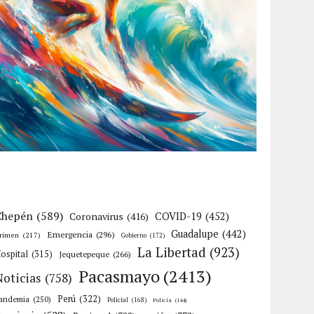
Chepén
(589)
Coronavirus
(416)
COVID-19
(452)
Guadalupe
(442)
Emergencia
(296)
rimen
(217)
Gobierno
(172)
La Libertad
(923)
ospital
(315)
Jequetepeque
(266)
Pacasmayo
(2413)
Noticias
(758)
Perú
(322)
andemia
(250)
Policial
(168)
Policía
(144)