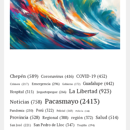
Chepén
(589)
Coronavirus
(416)
COVID-19
(452)
Guadalupe
(442)
Emergencia
(296)
Crimen
(217)
Gobierno
(172)
La Libertad
(923)
Hospital
(315)
Jequetepeque
(266)
Pacasmayo
(2413)
Noticias
(758)
Perú
(322)
Pandemia
(250)
Policial
(168)
Policía
(144)
Provincia
(528)
Salud
(514)
Regional
(388)
región
(372)
San Pedro de Lloc
(347)
San José
(221)
Trujillo
(194)